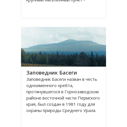
районный центр- город
Красновишерск.
Уникальность Вишерского
заповедника заключается в его
месторасположении. Находясь на
стыке границ
Заповедник Басеги
Заповедник Басеги назван в честь
одноименного хребта,
протянувшегося в Горнозаводском
районе восточной части Пермского
края, был создан в 1981 году для
охраны природы Среднего Урала.
Идея создания заповедника Басеги