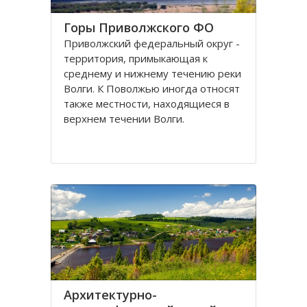
Горы Приволжского ФО
Приволжский федеральный округ -
территория, примыкающая к
среднему и нижнему течению реки
Волги. К Поволжью иногда относят
также местности, находящиеся в
верхнем течении Волги.
Рельеф Поволжья
преимущественно равнинный, с
общим падением высот с севера на
юг к Каспийскому морю.
Правобережье
Архитектурно-