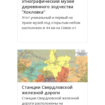
этнографический музей
деревянного зодчества
“Хохловка”
Этот уникальный и первый на
Урале музей под открытым небом
расположен в 44 км на Север от
Перми в селе Хохловка. Экспонаты
деревянного зодчества раскиданы
по красивому холму площадью 35
га с видом на реку Кама.
Идея создания музея возникла в
1969 году. Ученые и специалисты в
области культуры
Станции Свердловской
железной дороги
Станции Свердловской железной
дороги расположены на