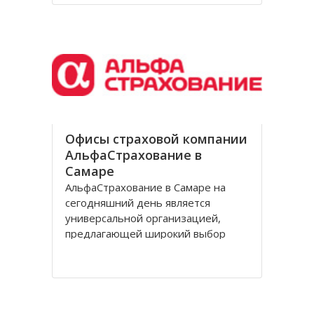
принадлежит пермским ботаникам,
они выдвигали её в 1948, затем в
1959
Офисы страховой компании
АльфаСтрахование в
Самаре
АльфаСтрахование в Самаре на
сегодняшний день является
универсальной организацией,
предлагающей широкий выбор
страховых продуктов
корпоративным клиентам и
физическим лицам. Обладая
обширной филиальной сетью,
насчитывающей свыше 400