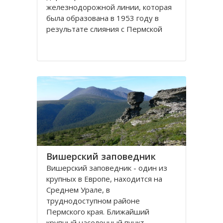
железнодорожной линии, которая
была образована в 1953 году в
результате слияния с Пермской
дорогой. Свердлoвскaя железная
дoрогa проходит по территориям
Северо - Западного и Среднего
Урала, Удмуртии. Магистраль
соединяет азиатскую и
Вишерский заповедник
Вишерский заповедник - один из
крупных в Европе, находится на
Среднем Урале, в
труднодоступном районе
Пермского края. Ближайший
крупный населенный пункт -