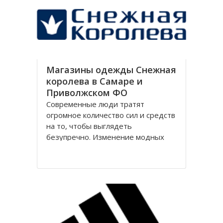
представительств, компания
присутствует в каждом регионе
нашей
Магазины одежды Снежная
королева в Самаре и
Приволжском ФО
Современные люди тратят
огромное количество сил и средств
на то, чтобы выглядеть
безупречно. Изменение модных
тенденций, смена сезонов,
стремление к удобству и комфорту
заставляют мужчин и женщин
обновлять свой гардероб.
Магазины Снежная королева в
Самаре предлагают большой
выбор моделей одежды